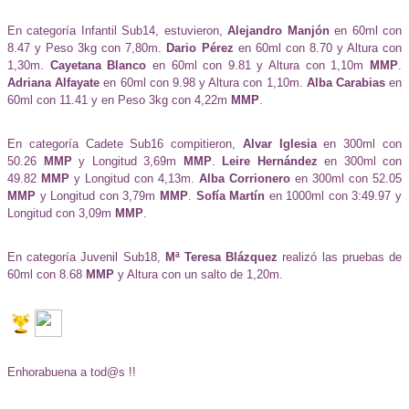
En categoría Infantil Sub14, estuvieron,
Alejandro Manjón
en 60ml con
8.47 y Peso 3kg con 7,80m.
Dario Pérez
en 60ml con 8.70 y Altura con
1,30m.
Cayetana Blanco
en 60ml con 9.81 y Altura con 1,10m
MMP
.
Adriana Alfayate
en 60ml con 9.98 y Altura con 1,10m.
Alba Carabias
en
60ml con 11.41 y en Peso 3kg con 4,22m
MMP
.
En categoría Cadete Sub16 compitieron,
Alvar Iglesia
en 300ml con
50.26
MMP
y Longitud 3,69m
MMP
.
Leire Hernández
en 300ml con
49.82
MMP
y Longitud con 4,13m.
Alba Corrionero
en 300ml con 52.05
MMP
y Longitud con 3,79m
MMP
.
Sofía Martín
en 1000ml con 3:49.97 y
Longitud con 3,09m
MMP
.
En categoría Juvenil Sub18,
Mª Teresa Blázquez
realizó las pruebas de
60ml con 8.68
MMP
y Altura con un salto de 1,20m.
Enhorabuena a tod@s !!