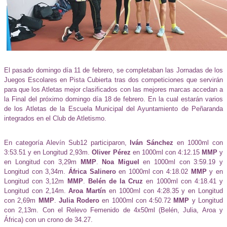
El pasado domingo día 11 de febrero, se completaban las Jornadas de los
Juegos Escolares en Pista Cubierta tras dos competiciones que servirán
para que los Atletas mejor clasificados con las mejores marcas accedan a
la Final del próximo domingo día 18 de febrero. En la cual estarán varios
de los Atletas de la Escuela Municipal del Ayuntamiento de Peñaranda
integrados en el Club de Atletismo.
En categoría Alevín Sub12 participaron,
Iván Sánchez
en 1000ml con
3:53.51 y en Longitud 2,93m.
Oliver Pérez
en 1000ml con 4:12.15
MMP
y
en Longitud con 3,29m
MMP
.
Noa Miguel
en 1000ml con 3:59.19 y
Longitud con 3,34m.
África Salinero
en 1000ml con 4:18.02
MMP
y en
Longitud con 3,12m
MMP
.
Belén de la Cruz
en 1000ml con 4:18.41 y
Longitud con 2,14m.
Aroa Martín
en 1000ml con 4:28.35 y en Longitud
con 2,69m
MMP
.
Julia Rodero
en 1000ml con 4:50.72
MMP
y Longitud
con 2,13m. Con el Relevo Femenido de 4x50ml (Belén, Julia, Aroa y
África) con un crono de 34.27.